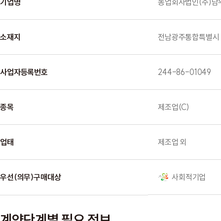
기업명
농업회사법인(주)담
소재지
전남광주통합특별시 고
사업자등록번호
244-86-01049
종목
제조업(C)
업태
제조업 외
우선(의무)구매대상
사회적기업
계약단계별 필요 정보