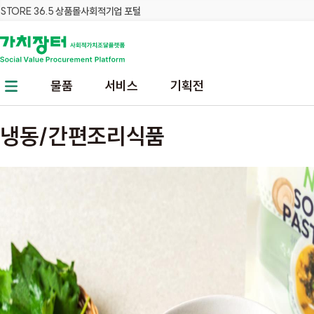
STORE 36.5 상품몰
사회적기업 포털
본문 바로가기
주메뉴 바로가기
물품
서비스
기획전
냉동/간편조리식품