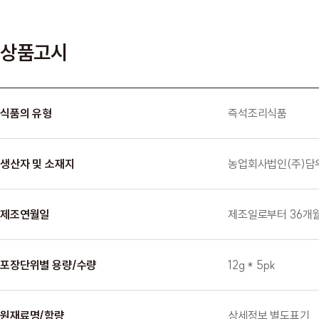
상품고시
식품의 유형
즉석조리식품
생산자 및 소재지
농업회사법인(주)담
제조연월일
제조일로부터 36개
포장단위별 용량/수량
12g * 5pk
원재료명/함량
상세정보 별도표기