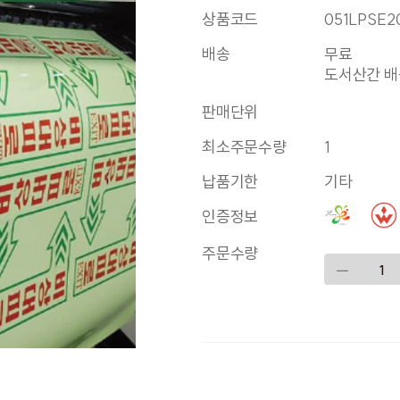
상품코드
051LPSE2
배송
무료
도서산간 배송
판매단위
최소주문수량
1
납품기한
기타
인증정보
주문수량