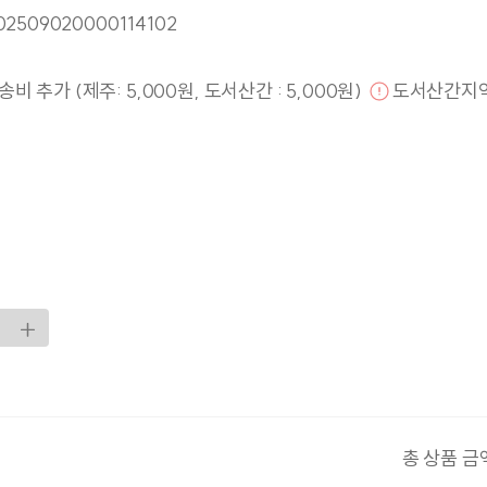
02509020000114102
비 추가 (제주: 5,000원, 도서산간 : 5,000원)
도서산간지
총 상품 금액