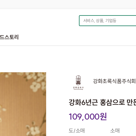
드스토리
강화초록식품주식회
강화6년근 홍삼으로 만든 
109,000원
도/소매
소매