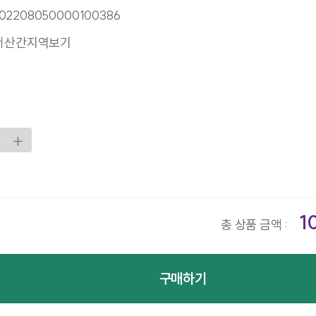
02208050000100386
서산간지역보기
1
총 상품 금액 :
구매하기