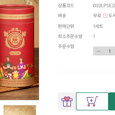
상품코드
032LPSE2
배송
무료
도
판매단위
1세트
최소주문수량
1
주문수량