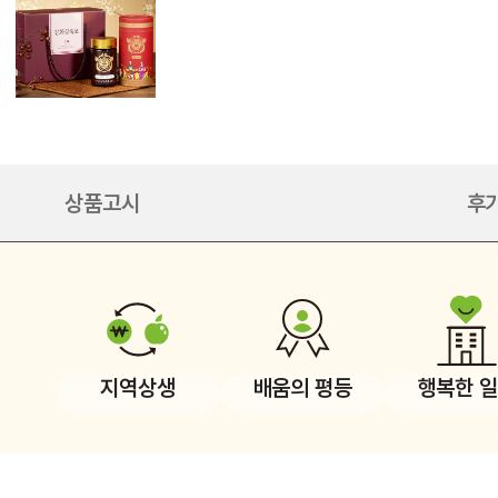
상품고시
후기
지역상생
배움의 평등
행복한 