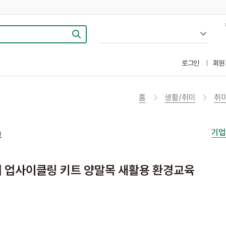
로그인
회원
홈
생활/취미
취
기업
그
기 업사이클링 키트 양말목 새활용 환경교육