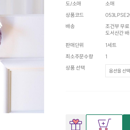
도/소매
소매
상품코드
053LPSE2
배송
조건부 무료
도서산간 배송
판매단위
1세트
최소주문수량
1
상품 선택
옵션을 선택