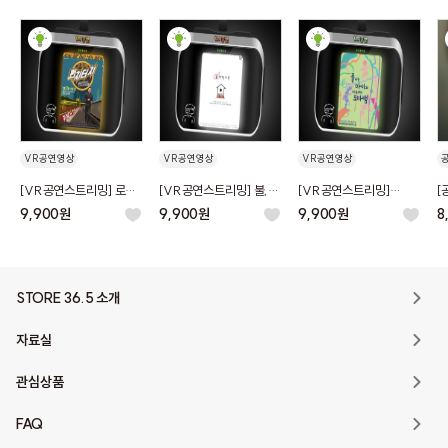
VR공연영상
VR공연영상
VR공연영상
공연실황
VR영상
공연실황
VR영상
공연실황
VR영상
[VR공연스트리밍] 로드
[VR공연스트리밍] 불,
[VR공연스트리밍]
[
트립 투맨쇼 〈펀치터치〉
편한 가족 (대여)
줄타는 아이와 아프리카
R
9,900원
9,900원
9,900원
8
(대여)
도마뱀 (대여)
STORE 36.5 소개
자료실
관심상품
FAQ