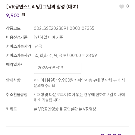
[VR공연스트리밍] 그날의 함성 (대여)
0
원
9,900
상품코드
002LSSE202309110000107355
비용산정기준
1인 14일 대여 기준
서비스가능지역
전국
서비스가능시간
일,월,화,수,목,금,토/ 00:00 ~ 23:59
예약일자
*
안내사항
* 대여 (14일) : 9,900원 * 취약계층 구매 및 단체 구매 시
문의해주세요
취소환불규정
* 재생 및 다운로드 이력이 없는 경우에 한하여 7일 이내에
취소 가능합니다.
키워드
# VR공연영상 # 공연실황 # VR영상