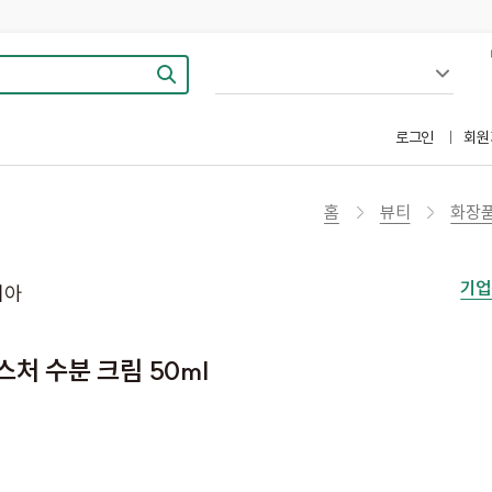
로그인
회원
홈
뷰티
화장
기업
리아
처 수분 크림 50ml