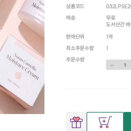
상품코드
032LPSE2
배송
무료
도서산간 배송
판매단위
1개
최소주문수량
1
주문수량