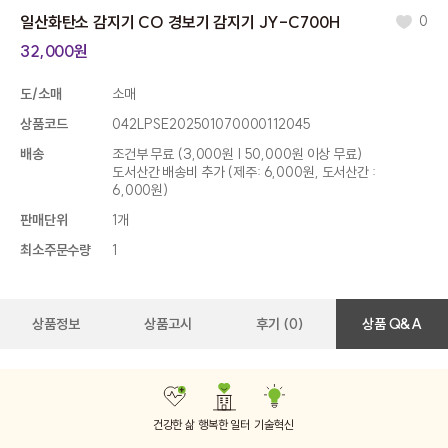
일산화탄소 감지기 CO 경보기 감지기 JY-C700H
0
32,000원
도/소매
소매
상품코드
042LPSE202501070000112045
배송
조건부 무료
(3,000원 | 50,000원 이상 무료)
도서산간 배송비 추가 (제주: 6,000원, 도서산간 :
6,000원)
판매단위
1개
최소주문수량
1
상품정보
상품고시
후기 (0)
상품 Q&A
건강한 삶
행복한 일터
기술혁신