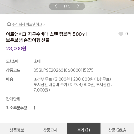
1
/
5
주식회사 아트앤허그
아트앤허그 지구수비대 스텐 텀블러 500ml
0
보온보냉 손잡이형 선물
23,000원
도/소매
소매
상품코드
053LPSE202601060000115275
배송
조건부 무료
(3,000원 | 200,000원 이상 무료)
도서산간 배송비 추가 (제주: 4,000원, 도서산간 :
7,000원)
판매단위
최소주문수량
1
상품정보
상품고시
후기 (1)
상품 Q&A