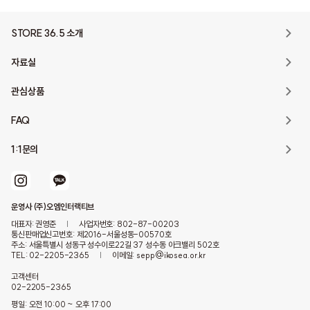
STORE 36.5 소개
자료실
관심상품
FAQ
1:1문의
운영사 (주)오엠인터랙티브
대표자: 권영준
|
사업자번호: 802-87-00203
통신판매업신고번호: 제2016-서울성동-00570호
주소: 서울특별시 성동구 성수이로22길 37 성수동 아크밸리 502호
TEL: 02-2205-2365
|
이메일: sepp@ikosea.or.kr
고객센터
02-2205-2365
평일: 오전 10:00 ~ 오후 17:00