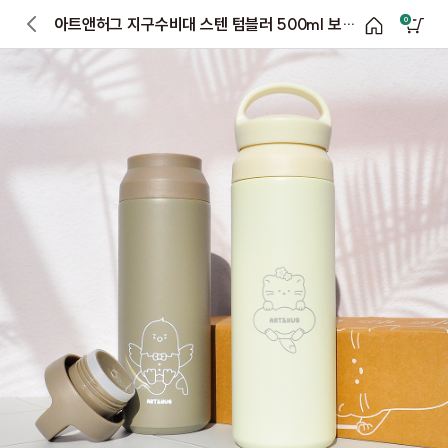
아트앤허그 지구수비대 스텐 텀블러 500ml 보온보냉 손잡이형 선물
0