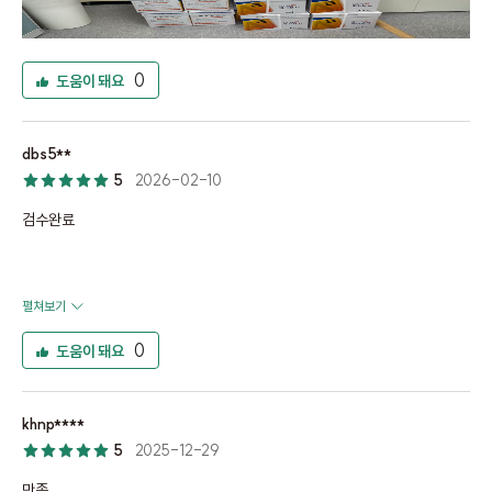
0
도움이 돼요
dbs5**
5
2026-02-10
검수완료
펼쳐보기
0
도움이 돼요
khnp****
5
2025-12-29
만족