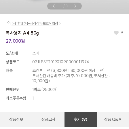
1
/
3
(사)함께하는세상삼우보호작업장
복사용지 A4 80g
9
27,000원
도/소매
소매
상품코드
031LPSE201901090000011974
배송
조건부 무료
(3,300원 | 30,000원 이상 무료)
도서산간 배송비 추가 (제주: 10,000원, 도서산간 :
10,000원)
판매단위
1박스 (2500매)
최소주문수량
1
상품정보
상품고시
후기 (9)
상품 Q&A