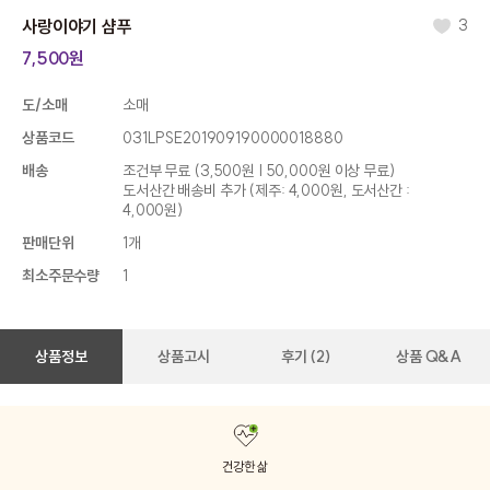
사랑이야기 샴푸
3
7,500원
도/소매
소매
상품코드
031LPSE201909190000018880
배송
조건부 무료
(3,500원 | 50,000원 이상 무료)
도서산간 배송비 추가 (제주: 4,000원, 도서산간 :
4,000원)
판매단위
1개
최소주문수량
1
상품정보
상품고시
후기 (2)
상품 Q&A
건강한 삶