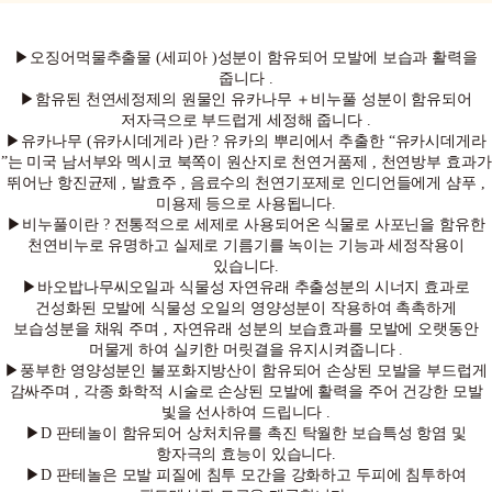
▶
오징어먹물추출물
(
세피아
)
성분이 함유되어 모발에 보습과 활력을
줍니다
.
▶
함유된 천연세정제의 원물인 유카나무
＋
비누풀 성분이 함유되어
저자극으로 부드럽게 세정해 줍니다
.
▶
유카나무
(
유카시데게라
)
란
?
유카의 뿌리에서 추출한
“
유카시데게라
”
는 미국 남서부와 멕시코 북쪽이 원산지로 천연거품제
,
천연방부 효과가
뛰어난 항진균제
,
발효주
,
음료수의 천연기포제로 인디언들에게 샴푸
,
미용제 등으로 사용됩니다
.
▶
비누풀이란
?
전통적으로 세제로 사용되어온 식물로 사포닌을 함유한
천연비누로 유명하고 실제로 기름기를 녹이는 기능과 세정작용이
있습니다
.
▶
바오밥나무씨오일과 식물성 자연유래 추출성분의 시너지 효과로
건성화된 모발에 식물성 오일의 영양성분이 작용하여 촉촉하게
보습성분을 채워 주며
,
자연유래 성분의 보습효과를 모발에 오랫동안
머물게 하여 실키한 머릿결을 유지시켜줍니다
.
▶
풍부한 영양성분인 불포화지방산이 함유되어 손상된 모발을 부드럽게
감싸주며
,
각종 화학적 시술로 손상된 모발에 활력을 주어 건강한 모발
빛을 선사하여 드립니다
.
▶
D
판테놀이 함유되어 상처치유를 촉진 탁월한 보습특성 항염 및
항자극의 효능이 있습니다
.
▶
D
판테놀은 모발 피질에 침투 모간을 강화하고 두피에 침투하여