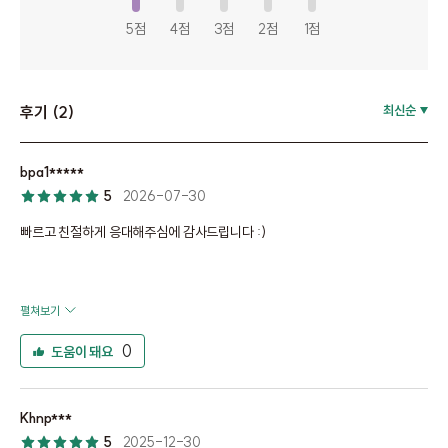
5점
4점
3점
2점
1점
후기 (2)
최신순
bpa1*****
5
2026-07-30
빠르고 친절하게 응대해주심에 감사드립니다 :)
펼쳐보기
0
도움이 돼요
Khnp***
5
2025-12-30