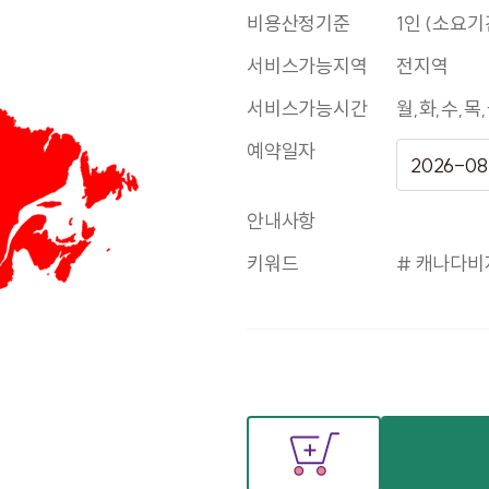
비용산정기준
1인 (소요기
서비스가능지역
전지역
서비스가능시간
월,화,수,목,금
예약일자
안내사항
키워드
# 캐나다비자