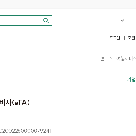
로그인
회원
홈
여행서비
기업
합
자(eTA)
02002280000079241