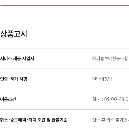
상품고시
서비스 제공 사업자
해피쿱투어협동조합
인증·허가 사항
일반여행업
이용조건
월~금 09:00~18:0
취소·중도해약·해지 조건 및 환불기준
접수 후 취소 불가합