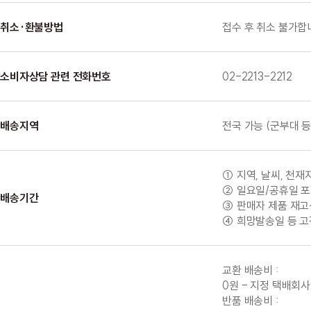
취소·환불방법
접수 후 취소 불가합
소비자상담 관련 전화번호
02-2213-2212
배송지역
전국 가능 (군부대 등
① 지역, 날씨, 천
② 일요일/공휴일 포
배송기간
③ 판매자 제품 재고상
④ 희망발송일 등 고
교환 배송비 :
0원 - 지정 택배회사
반품 배송비 :