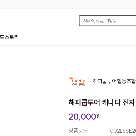
드스토리
해피쿱투어협동조
해피쿱투어 캐나다 전자비
20,000
원
상품코드
002LSSE2