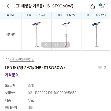
LED 태양광 가로등(HB-STSO60W)
0
1
/
1
사단법인장애인한빛
LED 태양광 가로등(HB-STSO60W)
0
가격문의
도/소매
소매
상품코드
031LPSE202101110000085853
배송
무료
판매단위
개당