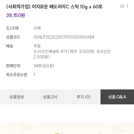
(사회적기업) 이지로운 배도라지C 스틱 10g x 60포
1
38,150원
도/소매
소매
상품코드
054LPSE202101190000086084
배송
무료
도서산간 배송비 추가 (제주: 3,000원, 도서산간 :
2,500원)
판매단위
1세트(60포)
최소주문수량
1
상품정보
상품고시
후기 (0)
상품 Q&A