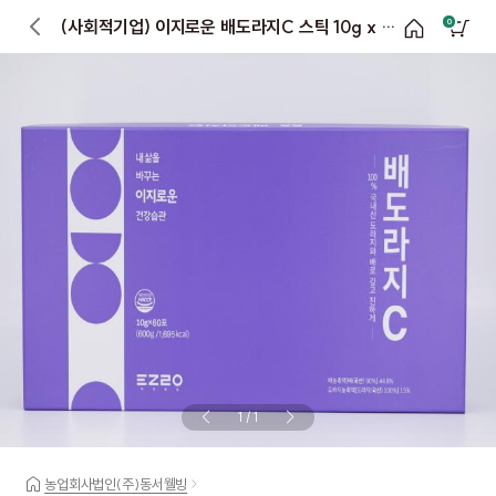
(사회적기업) 이지로운 배도라지C 스틱 10g x 60포
0
1
/
1
농업회사법인(주)동서웰빙