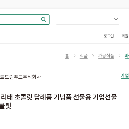
로그인
회원
홈
식품
가공식품
과
기업
트드림푸드주식회사
서리태 초콜릿 답례품 기념품 선물용 기업선물
초콜릿