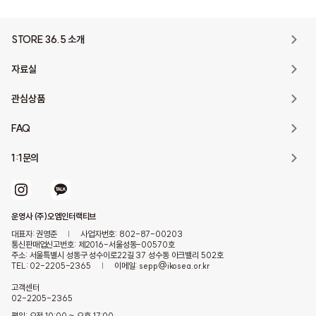
STORE 36.5 소개
자료실
관심상품
FAQ
1:1문의
운영사 (주)오엠인터랙티브
대표자: 권영준
|
사업자번호: 802-87-00203
통신판매업신고번호: 제2016-서울성동-00570호
주소: 서울특별시 성동구 성수이로22길 37 성수동 아크밸리 502호
TEL: 02-2205-2365
|
이메일: sepp@ikosea.or.kr
고객센터
02-2205-2365
평일: 오전 10:00 ~ 오후 17:00