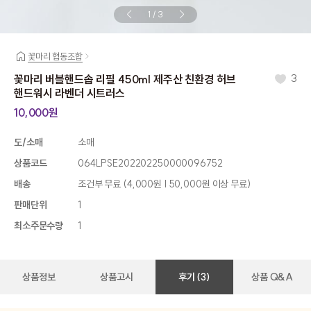
1
/
3
꽃마리 협동조합
꽃마리 버블핸드솝 리필 450ml 제주산 친환경 허브
3
핸드워시 라벤더 시트러스
10,000원
도/소매
소매
상품코드
064LPSE202202250000096752
배송
조건부 무료
(4,000원 | 50,000원 이상 무료)
판매단위
1
최소주문수량
1
상품정보
상품고시
후기 (3)
상품 Q&A