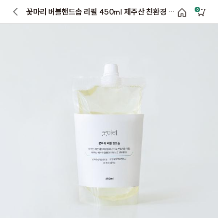
꽃마리 버블핸드솝 리필 450ml 제주산 친환경 허브 핸드워시 라벤더 시트러스
0