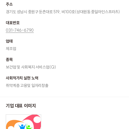
주소
경기도 성남시 중원구 둔촌대로 519, 비100호(상대원동.중일아인스프라츠)
대표번호
031-746-6790
업태
제조업
종목
보건업 및 사회복지 서비스업(Q)
사회적가치 실현 노력
취약계층 고용및 일자리창출
기업 대표 이미지