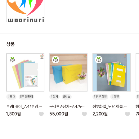
상품
#홀더
#투명홀더
#상자
#박스
#정부화일
#화일
#L홀더
#화일
#문서함
#정부
#사무용품
투명L홀더_A4/투명,
문서보존상자-A4/노랑
정부화일_노랑,하늘,
행
#문서보존상자
하늘,연두,핑크,노랑
50개/BOX
연두,분홍 / 1속*10매
-
1,800원
55,000원
2,200원
7
X
#노랑