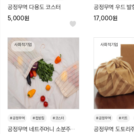
공정무역 다용도 코스터
공정무역 우드 발
#소품
#선물
#기념품
#우드
#플랜테리어
5,000원
17,000원
#생활잡화
사회적기업
사회적기업
#공정무역
#컵받침
#코스터
#공정무역
#키트
공정무역 네트주머니 소분주머
공정무역 도토리
#소품
#선물
#기념품
#교육키트
#DIY키트