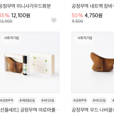
공정무역 미니사각우드화분
공정무역 네트백 장바
#우드
#플랜테리어
#화분
#소품
#선물
#기념품
45%
12,100원
50%
4,750원
#생활잡화
22,000
9,500
사회적기업
사회적기업
#공정무역
#에센셜오일
#바디오일
#공정무역
#바디오일
[선물세트] 공정무역 아로마롤
공정무역 우드 나비괄
#롤온
#친환경
#괄사
#테라피
#셀프마사지