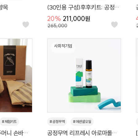
향목
(30인용 구성)후후키트: 공정무
#화분
#교육키트
#DIY키트
#키트
역 아로마스토리키트
20%
211,000원
#클래스
#수업교재
#아로마
265,000
#스프레이
사회적기업
#체험키트
#공정무역
#에센셜오일
주머니 손바느
공정무역 리프레시 아로마롤온
#키트
#마사지오일
#바디오일