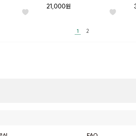
하이디
21,000원
#주머니
#블렌딩오일
#롤온
#호호바오일
#프레시
1
2
료실
FAQ