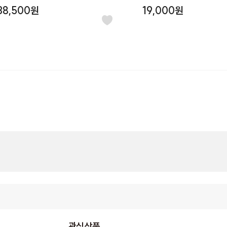
온 하이디 + 우드나비괄사세트
38,500원
19,000원
#나무괄사
#마사지
#괄사
#나무괄사
관심상품