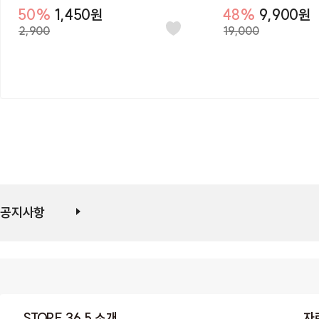
니
질키트
50%
1,450원
48%
9,900원
#클래스
#파우치
2,900
19,000
공지사항
STORE 36.5 소개
자