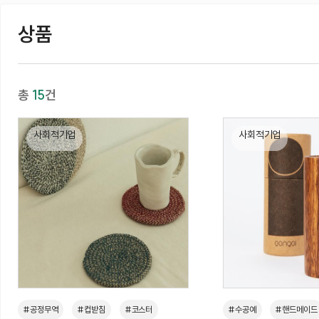
상품
총
15
건
사회적기업
사회적기업
#공정무역
#컵받침
#코스터
#수공예
#핸드메이드