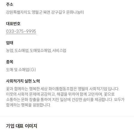
주소
강원특별자치도 영월군 북면 강구길 9 문화나눔터
대표번호
033-375-9995
업태
농업,도소매업,도매및소매업,서비스업
종목
도매 및 소매업(G)
사회적가치 실현 노력
꽃과 함께하는 행복한 세상 화이통협동조합은 영월의 사회적기업 입니다.
이웃의 사회적 문제에 공감하고, 해결을 위하여 함께 고민하며, 꽃으로
소통하는 문화 창출을 통하여 지친 일상에 건강한 숨터를 제공합니다. 모두가
함께하는 행복을 응원합니다.
기업 대표 이미지