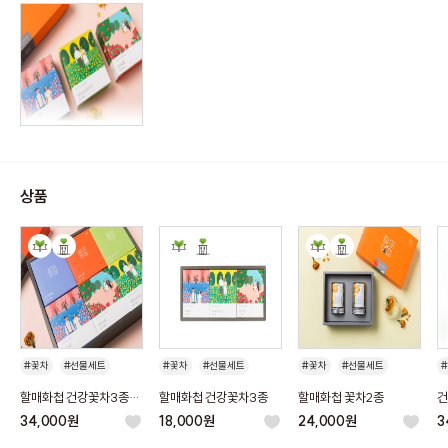
상품
#꽃차
#선물세트
#꽃차
#선물세트
#꽃차
#선물세트
#선물
#꽃차선물
#선물
#꽃차선물
#선물
#꽃차선물
할매화첩 건강꽃차3종
할매화첩 건강꽃차3종
할매화첩 꽃차2종
건강
#기념품
#추석선물
#기념품
#추석선물
#기념품
#추석선물
프리미엄
세
34,000원
18,000원
24,000원
3
#명절선물
#명절선물
#명절선물