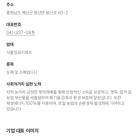
주소
충청남도 예산군 봉산면 봉산로 60-2
대표번호
041-337-0815
업태
식물성유지제조
종목
도매 및 소매업(G)
사회적가치 실현 노력
지역 농가와 공정한 계약재배를 통해 안정적인 소득을 보장하고, 깻묵·왕겨 등
농업 부산물을 새활용하여 폐기물 감축과 환경 보호에 앞장섭니다. 또한
재생에너지 100%를 사용하며, 로컬 농업과 순환경제 활성화에 기여하고
있습니다.
기업 대표 이미지