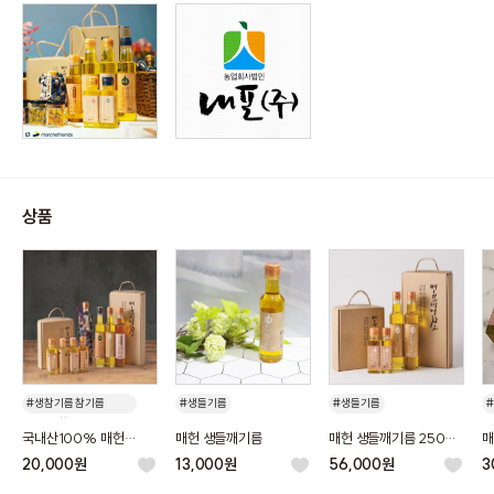
상품
#생참기름 참기름
#생들기름
#생들기름
국내산 참기름 저온압착
#국내산 들기름
# 국내산 들기름
국내산100% 매헌
매헌 생들깨기름
매헌 생들깨기름 250ml
매
냉압착
#국내산
#들기름
# 국내산
# 들기름
생참깨기름, 저온압착
2병세트
2
20,000원
13,000원
56,000원
3
참기름
들
#오메가3
# 오메가3