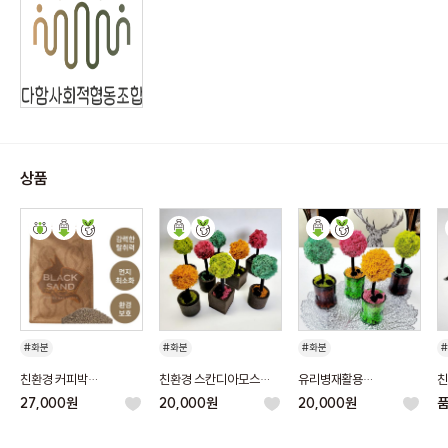
상품
#화분
#화분
#화분
#스칸디아모스
#스칸디아모스
#스칸디아모스
친환경 커피박
친환경 스칸디아모스
유리병재활용
친
#친환경
#친환경
#친환경
고양이모래 (3.5kg ) *
커피박화분
스칸디아모스 화분
사
27,000원
20,000원
20,000원
3개
(
#업사이클링
#업사이클링
#커피
#업사이클링
#유리병
#술병
#퇴비
#에코
#유리병
#술병