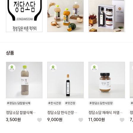
상품
#정담소담찹쌀식혜
#한식간장
#맛간장
#정담소담한식된장
#국간장
#저염간장
정담소담 찹쌀식혜
정담소담 한식간장
정담소담 재래식 저염
정
#발효간장
500ML
300ml, 475ml
전통 한식된장 350g,
5
3,500원
9,000원
11,000원
7
500g, 1kg
#숙성간장
#만능간장