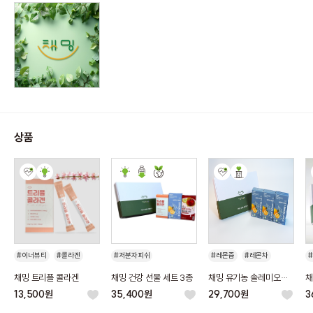
상품
#이너뷰티
#콜라겐
#저분자피쉬
#레몬즙
#레몬차
#먹는콜라겐
#콜라겐
#레몬
#스틱형
채밍 트리플 콜라겐
채밍 건강 선물 세트 3종
채밍 유기농 솔레미오
채
#트리플콜라겐
#유기농애사비
#easy 컷
#100%
레몬즙 스틱 선물 세트
13,500원
35,400원
29,700원
3
15g 45포
#피부건강
#레몬즙스틱
#레몬 원액
#휴대성