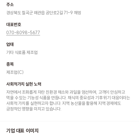
주소
경상북도 칠곡군 왜관읍 공단로2길 71-9 채밍
대표번호
070-8098-5677
업태
기타 식료품 제조업
종목
제조업(C)
사회적가치 실현 노력
자연에서 조화롭게 자란 친환경 채소와 과일을 엄선하여, 고객이 안심하고
먹을 수 있는 기능성 식품을 만듭니다. 채식의 중요성과 기후 위기 대응이라는
사회적 가치를 실현하고자 합니다. 지역 농산물을 활용해 지역 경제에도
긍정적인 영향을 미치고 있습니다.
기업 대표 이미지